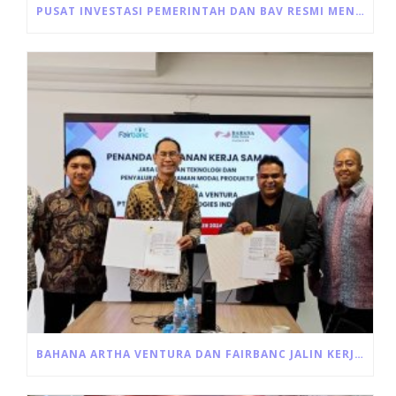
PUSAT INVESTASI PEMERINTAH DAN BAV RESMI MENANDATANGANI AKAD PEMBIAYAAN ULTRA MIKRO
BAHANA ARTHA VENTURA DAN FAIRBANC JALIN KERJA SAMA PINJAMAN MODAL USAHA PRODUKTIF