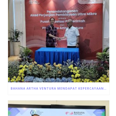
BAHANA ARTHA VENTURA MENDAPAT KEPERCAYAAN UNTUK PENYALURAN LANGSUNG PROGRAM ULTRA MIKRO DARI PEMERINTAH