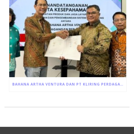
BAHANA ARTHA VENTURA DAN PT KLIRING PERDAGANGAN BERJANGKA INDONESIA JALIN KERJA SAMA PEMANFAATAN JASA LAYANAN RESI GUDANG