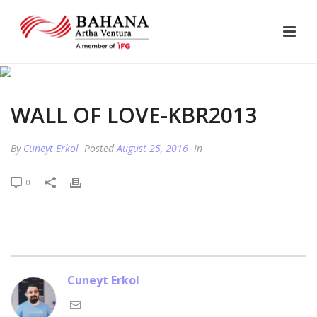
WALL OF LOVE-KBR2013
By
Cuneyt Erkol
Posted
August 25, 2016
In
0
Cuneyt Erkol