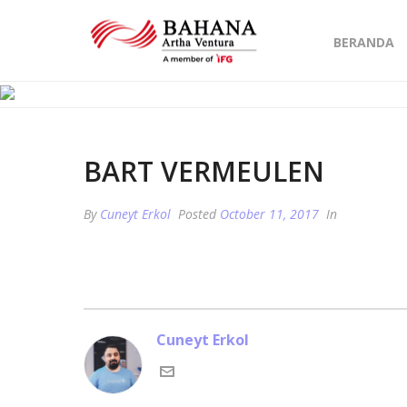
BERANDA
BART VERMEULEN
By
Cuneyt Erkol
Posted
October 11, 2017
In
Cuneyt Erkol