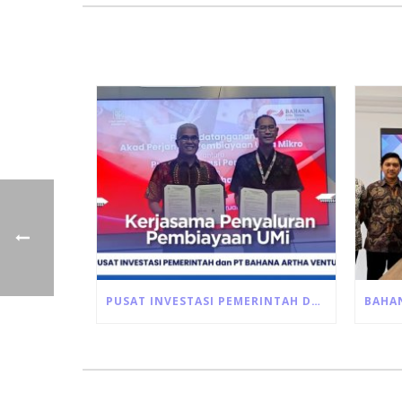
PUSAT INVESTASI PEMERINTAH DAN BAV RESMI MENANDATANGANI AKAD PEMBIAYAAN ULTRA MIKRO