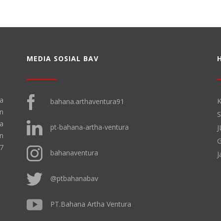
MEDIA SOSIAL BAV
a
K
bahana.arthaventura91
n
S
ha
pt-bahana-artha-ventura
J
n
G
17
bahanaventura
J
@ptbahanabav
PT.Bahana Artha Ventura