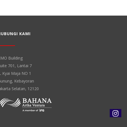
HUBUNGI KAMI
MO Building
uite 701, Lantai 7
L Kyai Maja NO 1
unung, Kebayoran
akarta Selatan, 12120