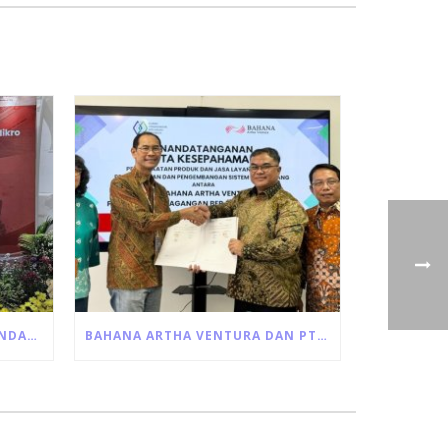
BAHANA ARTHA VENTURA MENDAPAT KEPERCAYAAN UNTUK PENYALURAN LANGSUNG PROGRAM ULTRA MIKRO DARI PEMERINTAH
BAHANA ARTHA VENTURA DAN PT KLIRING PERDAGANGAN BERJANGKA INDONESIA JALIN KERJA SAMA PEMANFAATAN JASA LAYANAN RESI GUDANG