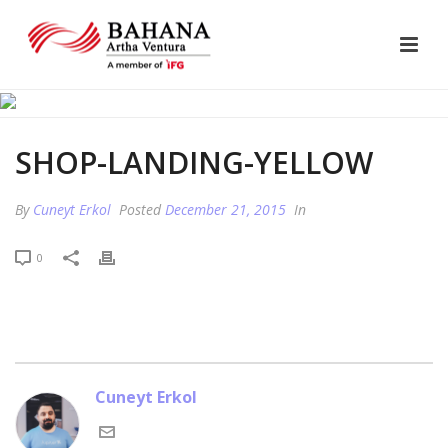
SHOP-LANDING-YELLOW
By
Cuneyt Erkol
Posted
December 21, 2015
In
0
Cuneyt Erkol