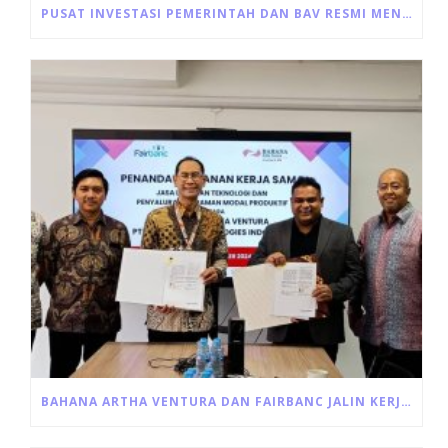
PUSAT INVESTASI PEMERINTAH DAN BAV RESMI MENANDATANGANI AKAD PEMBIAYAAN ULTRA MIKRO
BAHANA ARTHA VENTURA DAN FAIRBANC JALIN KERJA SAMA PINJAMAN MODAL USAHA PRODUKTIF