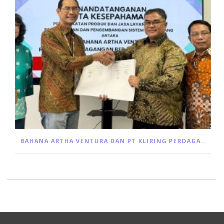
BAHANA ARTHA VENTURA DAN PT KLIRING PERDAGANGAN BERJANGKA INDONESIA JALIN KERJA SAMA PEMANFAATAN JASA LAYANAN RESI GUDANG