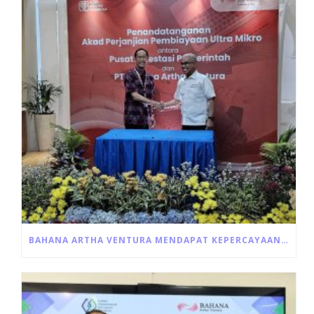
BAHANA ARTHA VENTURA MENDAPAT KEPERCAYAAN UNTUK PENYALURAN LANGSUNG PROGRAM ULTRA MIKRO DARI PEMERINTAH