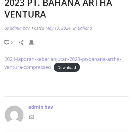
2023 PT. BAHANA ARTHA
VENTURA
By
admin bav
Posted
May 13, 2024
In
Bahana
0
2024-laporan-keberlanjutan-2023-pt-bahana-artha-
ventura-compressed
Download
admin bav