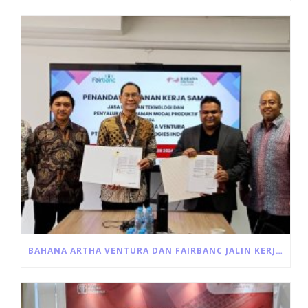
BAHANA ARTHA VENTURA DAN FAIRBANC JALIN KERJA SAMA PINJAMAN MODAL USAHA PRODUKTIF