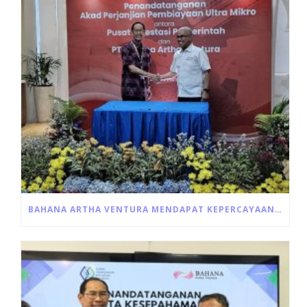
BAHANA ARTHA VENTURA MENDAPAT KEPERCAYAAN UNTUK PENYALURAN LANGSUNG PROGRAM ULTRA MIKRO DARI PEMERINTAH