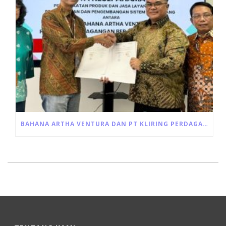
BAHANA ARTHA VENTURA DAN PT KLIRING PERDAGANGAN BERJANGKA INDONESIA JALIN KERJA SAMA PEMANFAATAN JASA LAYANAN RESI GUDANG