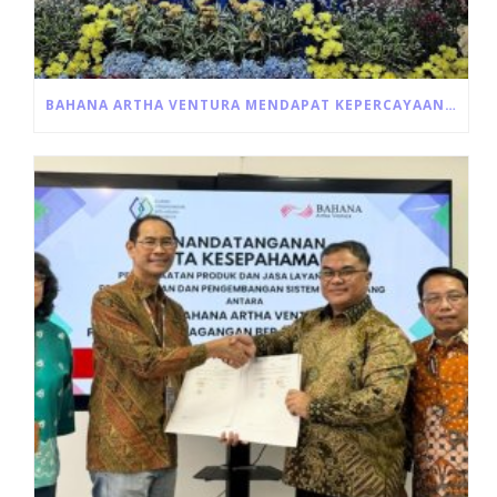
BAHANA ARTHA VENTURA MENDAPAT KEPERCAYAAN UNTUK PENYALURAN LANGSUNG PROGRAM ULTRA MIKRO DARI PEMERINTAH