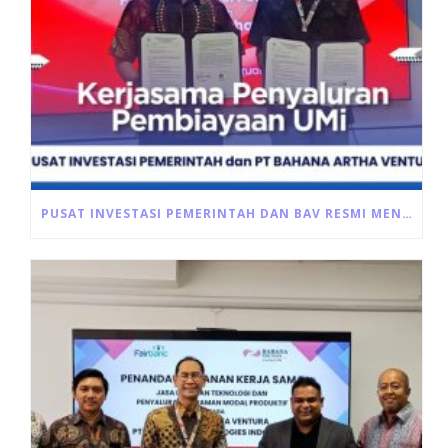
PUSAT INVESTASI PEMERINTAH DAN BAV RESMI MENANDATANGANI AKAD PEMBIAYAAN ULTRA MIKRO