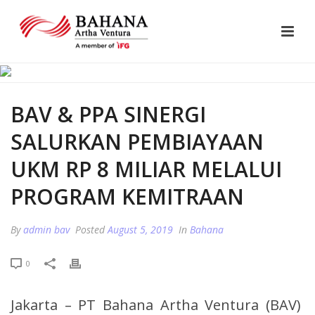
BAV & PPA SINERGI
SALURKAN PEMBIAYAAN
UKM RP 8 MILIAR MELALUI
PROGRAM KEMITRAAN
By
admin bav
Posted
August 5, 2019
In
Bahana
0
Jakarta – PT Bahana Artha Ventura (BAV)