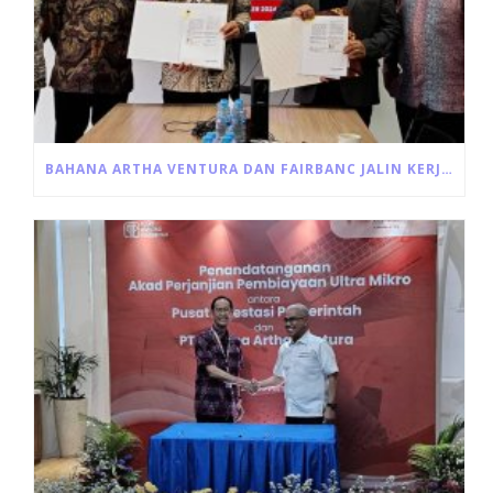
BAHANA ARTHA VENTURA DAN FAIRBANC JALIN KERJA SAMA PINJAMAN MODAL USAHA PRODUKTIF