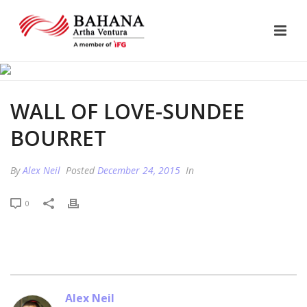
WALL OF LOVE-SUNDEE
BOURRET
By
Alex Neil
Posted
December 24, 2015
In
0
Alex Neil