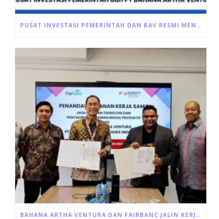
PUSAT INVESTASI PEMERINTAH DAN BAV RESMI MENANDATANGANI AKAD PEMBIAYAAN ULTRA MIKRO
BAHANA ARTHA VENTURA DAN FAIRBANC JALIN KERJA SAMA PINJAMAN MODAL USAHA PRODUKTIF