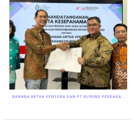
BAHANA ARTHA VENTURA DAN PT KLIRING PERDAGANGAN BERJANGKA INDONESIA JALIN KERJA SAMA PEMANFAATAN JASA LAYANAN RESI GUDANG