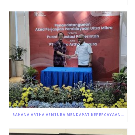
BAHANA ARTHA VENTURA MENDAPAT KEPERCAYAAN UNTUK PENYALURAN LANGSUNG PROGRAM ULTRA MIKRO DARI PEMERINTAH