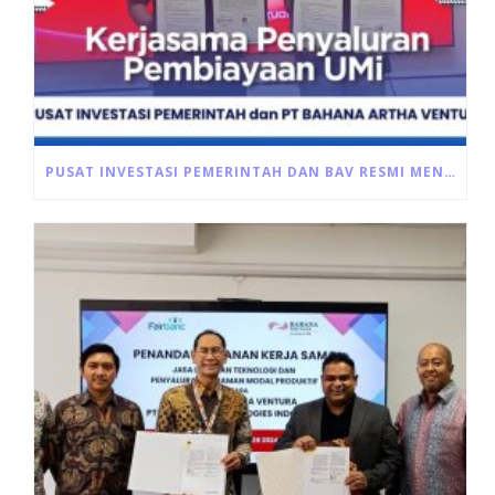
PUSAT INVESTASI PEMERINTAH DAN BAV RESMI MENANDATANGANI AKAD PEMBIAYAAN ULTRA MIKRO