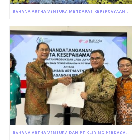
BAHANA ARTHA VENTURA MENDAPAT KEPERCAYAAN UNTUK PENYALURAN LANGSUNG PROGRAM ULTRA MIKRO DARI PEMERINTAH
BAHANA ARTHA VENTURA DAN PT KLIRING PERDAGANGAN BERJANGKA INDONESIA JALIN KERJA SAMA PEMANFAATAN JASA LAYANAN RESI GUDANG