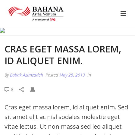
CRAS EGET MASSA LOREM,
ID ALIQUET ENIM.
By
Babak Azimzadeh
Posted
May 25, 2013
In
0
Cras eget massa lorem, id aliquet enim. Sed
sit amet elit ac nisl sodales molestie eget
vitae lectus. Ut non massa sed leo aliquet