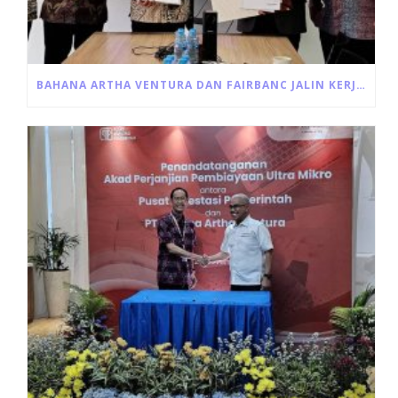
BAHANA ARTHA VENTURA DAN FAIRBANC JALIN KERJA SAMA PINJAMAN MODAL USAHA PRODUKTIF