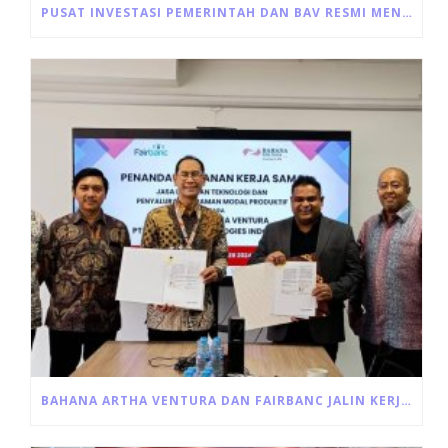
PUSAT INVESTASI PEMERINTAH DAN BAV RESMI MENANDATANGANI AKAD PEMBIAYAAN ULTRA MIKRO
BAHANA ARTHA VENTURA DAN FAIRBANC JALIN KERJA SAMA PINJAMAN MODAL USAHA PRODUKTIF