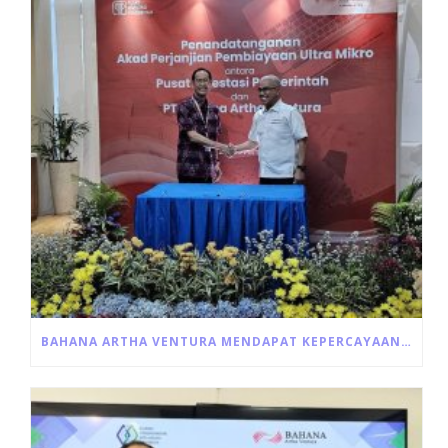
BAHANA ARTHA VENTURA MENDAPAT KEPERCAYAAN UNTUK PENYALURAN LANGSUNG PROGRAM ULTRA MIKRO DARI PEMERINTAH