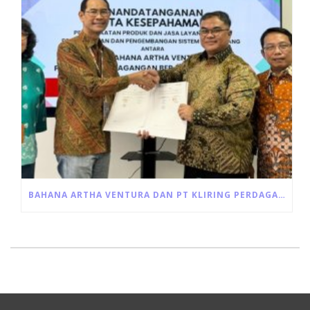
BAHANA ARTHA VENTURA DAN PT KLIRING PERDAGANGAN BERJANGKA INDONESIA JALIN KERJA SAMA PEMANFAATAN JASA LAYANAN RESI GUDANG