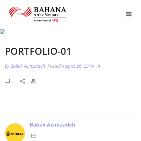
PORTFOLIO-01
By
Babak Azimzadeh
Posted
August 26, 2014
In
0
Babak Azimzadeh