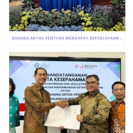
BAHANA ARTHA VENTURA MENDAPAT KEPERCAYAAN UNTUK PENYALURAN LANGSUNG PROGRAM ULTRA MIKRO DARI PEMERINTAH