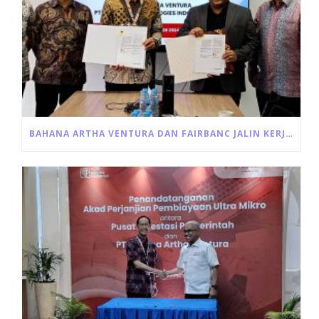
BAHANA ARTHA VENTURA DAN FAIRBANC JALIN KERJA SAMA PINJAMAN MODAL USAHA PRODUKTIF