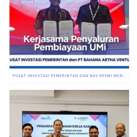
PUSAT INVESTASI PEMERINTAH DAN BAV RESMI MENANDATANGANI AKAD PEMBIAYAAN ULTRA MIKRO