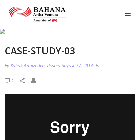
CASE-STUDY-03
By
Babak Azimzadeh
Posted
August 27, 2014
In
0