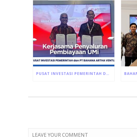
PUSAT INVESTASI PEMERINTAH DAN BAV RESMI MENANDATANGANI AKAD PEMBIAYAAN ULTRA MIKRO