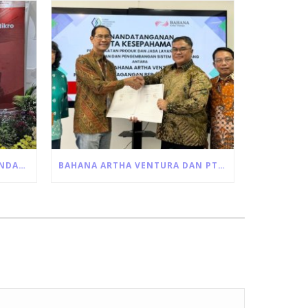
BAHANA ARTHA VENTURA MENDAPAT KEPERCAYAAN UNTUK PENYALURAN LANGSUNG PROGRAM ULTRA MIKRO DARI PEMERINTAH
BAHANA ARTHA VENTURA DAN PT KLIRING PERDAGANGAN BERJANGKA INDONESIA JALIN KERJA SAMA PEMANFAATAN JASA LAYANAN RESI GUDANG