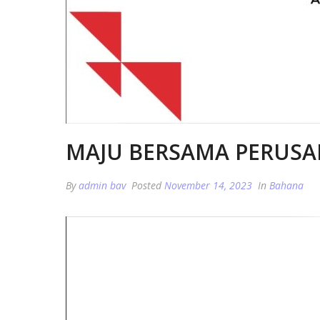
MAJU BERSAMA PERUS
By
admin bav
Posted
November 14, 2023
In
Bahana