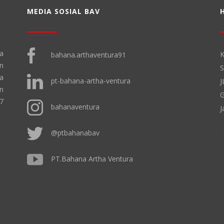
MEDIA SOSIAL BAV
a
K
bahana.arthaventura91
n
S
ha
pt-bahana-artha-ventura
J
n
G
17
bahanaventura
J
@ptbahanabav
PT.Bahana Artha Ventura